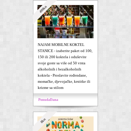
499kn
NAJAM MOBILNE KOKTEL
STANICE - izaberite paket od 100,
150 ili 200 koktela i oduševite
svoje goste sa više od 50 vrsta
alkoholnih i bezalkoholnih
koktela - Proslavite rođendane,
momačke, djevojačke, krstitke ili
krizme sa stilom
PonudaDana
8kn