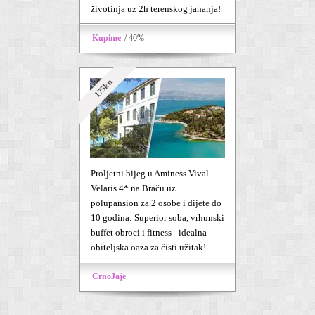
životinja uz 2h terenskog jahanja!
Kupime
/ 40%
175kn
Proljetni bijeg u Aminess Vival
Velaris 4* na Braču uz
polupansion za 2 osobe i dijete do
10 godina: Superior soba, vrhunski
buffet obroci i fitness - idealna
obiteljska oaza za čisti užitak!
CrnoJaje