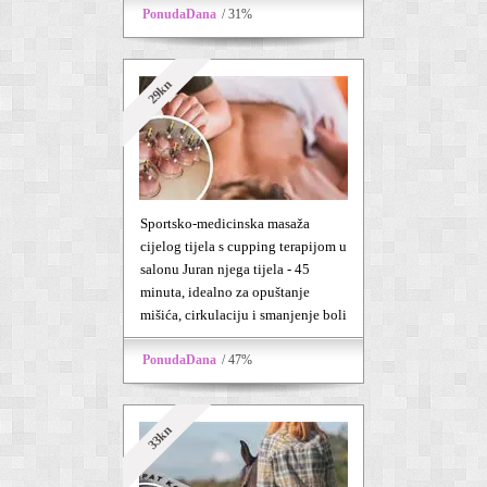
PonudaDana
/ 31%
29kn
Sportsko-medicinska masaža
cijelog tijela s cupping terapijom u
salonu Juran njega tijela - 45
minuta, idealno za opuštanje
mišića, cirkulaciju i smanjenje boli
PonudaDana
/ 47%
33kn