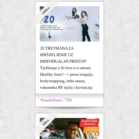
199kn
20 TRETMANA ZA
MRŠAVLJENJE UZ
INDIVIDUALAN PRISTUP!
Vježbanje u fit box-u u salonu
Healthy lines! - + preso terapija,
bodywrapping, infra sauna,
vakumska RF tijela i kavitacija
PonudaDana
/ 72%
69kn