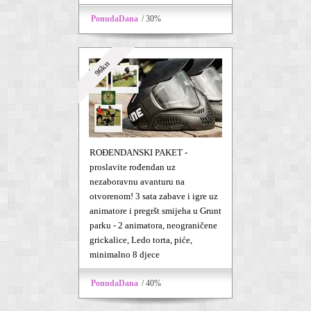
PonudaDana
/ 30%
96kn
ROĐENDANSKI PAKET -
proslavite rođendan uz
nezaboravnu avanturu na
otvorenom! 3 sata zabave i igre uz
animatore i pregršt smijeha u Grunt
parku - 2 animatora, neograničene
grickalice, Ledo torta, piće,
minimalno 8 djece
PonudaDana
/ 40%