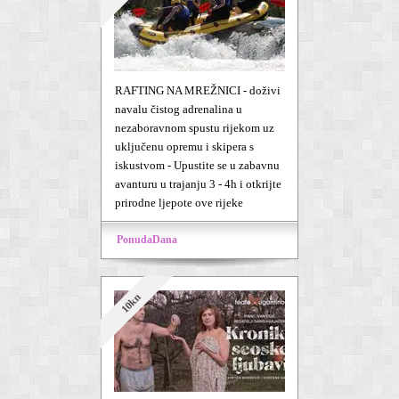
RAFTING NA MREŽNICI - doživi
navalu čistog adrenalina u
nezaboravnom spustu rijekom uz
uključenu opremu i skipera s
iskustvom - Upustite se u zabavnu
avanturu u trajanju 3 - 4h i otkrijte
prirodne ljepote ove rijeke
PonudaDana
10kn