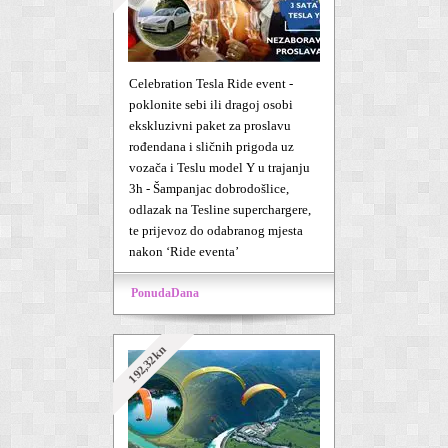
Celebration Tesla Ride event -
poklonite sebi ili dragoj osobi
ekskluzivni paket za proslavu
rođendana i sličnih prigoda uz
vozača i Teslu model Y u trajanju
3h - Šampanjac dobrodošlice,
odlazak na Tesline superchargere,
te prijevoz do odabranog mjesta
nakon ‘Ride eventa’
PonudaDana
192,32kn