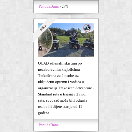
PonudaDana
/ 27%
90kn
QUAD adrenalinska tura po
nezaboravnim krajolicima
Trakošćana za 2 osobe uz
uključenu opremu i vodiča u
organizaciji Trakošćan Adventure -
Standard ruta u trajanju 2 i pol
sata, suvozač može biti odrasla
osoba ili dijete starije od 12
godina
PonudaDana