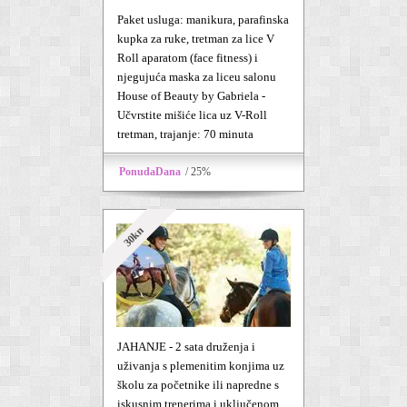
Paket usluga: manikura, parafinska
kupka za ruke, tretman za lice V
Roll aparatom (face fitness) i
njegujuća maska za liceu salonu
House of Beauty by Gabriela -
Učvrstite mišiće lica uz V-Roll
tretman, trajanje: 70 minuta
PonudaDana
/ 25%
30kn
JAHANJE - 2 sata druženja i
uživanja s plemenitim konjima uz
školu za početnike ili napredne s
iskusnim trenerima i uključenom