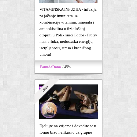
VITAMINSKA INFUZIJA - infuzija
za jačanje imuniteta uz
kombinacije vitamina, minerala i
aminokiselina u fiziološkoj
otopini u Poliklinici Fodor - Protiv
mamurluka, nedostatka energije,
iscrpljenosti, stresa i kroničnog
umora!
PonudaDana
/ 45%
20kn
Djelujte na vrijeme i dovedite se u
formu brzo i efikasno uz grupne