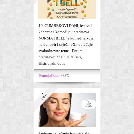
19. GUMBEKOVI DANI, festival
kabareta i komedija - predstava
NORMA I BELL je komedija koja
na duhovit i svjež način obrađuje
svakodnevne teme - Datum
predstave: 25.03. u 20 sati,
Histrionski dom
PonudaDana
/ 33%
75kn
Tretman za jačanje tonusa kože