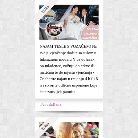
212kn
NAJAM TESLE S VOZAČEM! Na
svoje vjenčanje dođite sa stilom u
luksuznom modelu Y uz dolazak
po mladence, vožnju do crkve ili
matičara te do mjesta vjenčanja -
Odaberite najam u trajanju 4 h ili 8
h i stvorite odlične uspomene koje
ćete zauvijek pamtiti
PonudaDana
225kn