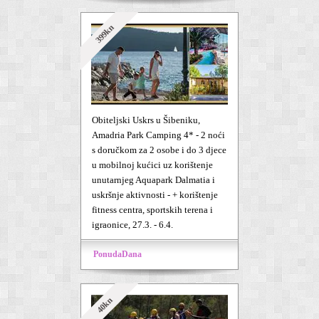
399kn
Obiteljski Uskrs u Šibeniku,
Amadria Park Camping 4* - 2 noći
s doručkom za 2 osobe i do 3 djece
u mobilnoj kućici uz korištenje
unutarnjeg Aquapark Dalmatia i
uskršnje aktivnosti - + korištenje
fitness centra, sportskih terena i
igraonice, 27.3. - 6.4.
PonudaDana
40kn