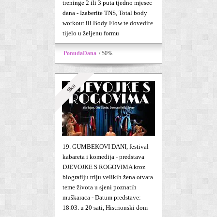
treninge 2 ili 3 puta tjedno mjesec
dana - Izaberite TNS, Total body
workout ili Body Flow te dovedite
tijelo u željenu formu
PonudaDana
/ 50%
9kn
19. GUMBEKOVI DANI, festival
kabareta i komedija - predstava
DJEVOJKE S ROGOVIMA kroz
biografiju triju velikih žena otvara
teme života u sjeni poznatih
muškaraca - Datum predstave:
18.03. u 20 sati, Histrionski dom