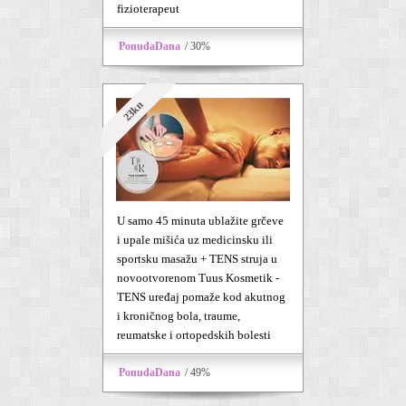
fizioterapeut
PonudaDana
/ 30%
23kn
U samo 45 minuta ublažite grčeve
i upale mišića uz medicinsku ili
sportsku masažu + TENS struja u
novootvorenom Tuus Kosmetik -
TENS uređaj pomaže kod akutnog
i kroničnog bola, traume,
reumatske i ortopedskih bolesti
PonudaDana
/ 49%