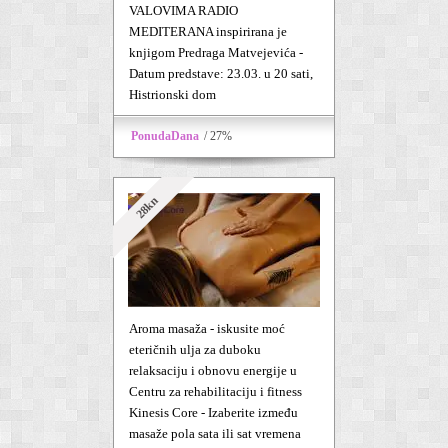
VALOVIMA RADIO
MEDITERANA inspirirana je
knjigom Predraga Matvejevića -
Datum predstave: 23.03. u 20 sati,
Histrionski dom
PonudaDana
/ 27%
28kn
Aroma masaža - iskusite moć
eteričnih ulja za duboku
relaksaciju i obnovu energije u
Centru za rehabilitaciju i fitness
Kinesis Core - Izaberite između
masaže pola sata ili sat vremena