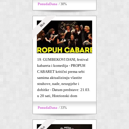
PonudaDana
/ 30%
8kn
19. GUMBEKOVI DANI, festival
kabareta i komedija - PROPUH
CABARET kritični prema sebi
samima aktualiziraju vlastite
strahove, nade, neuspjehe i
dobitke - Datum predstave: 21.03.
u 20 sati, Histrionski dom
PonudaDana
/ 33%
9kn