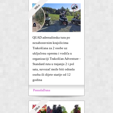
90kn
QUAD adrenalinska tura po
nezaboravnim krajolicima
Trakošćana za 2 osobe uz
uključenu opremu i vodiča u
organizaciji Trakošćan Adventure -
Standard ruta u trajanju 2 i pol
sata, suvozač može biti odrasla
osoba ili dijete starije od 12
godina
PonudaDana
28kn