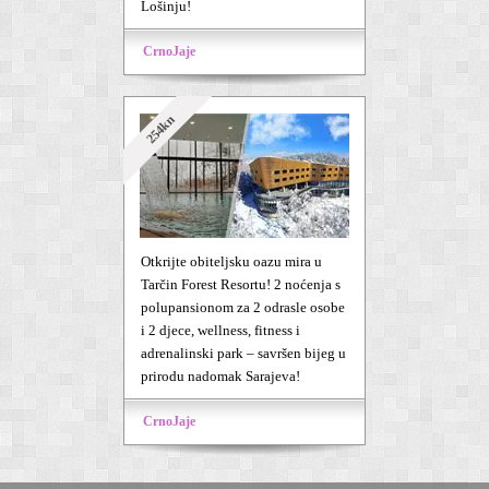
Lošinju!
CrnoJaje
254kn
Otkrijte obiteljsku oazu mira u
Tarčin Forest Resortu! 2 noćenja s
polupansionom za 2 odrasle osobe
i 2 djece, wellness, fitness i
adrenalinski park – savršen bijeg u
prirodu nadomak Sarajeva!
CrnoJaje