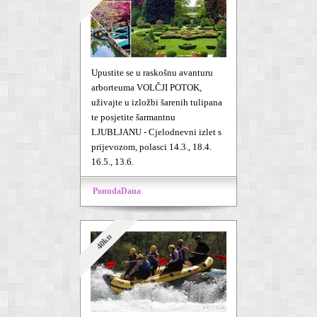
Upustite se u raskošnu avanturu
arborteuma VOLČJI POTOK,
uživajte u izložbi šarenih tulipana
te posjetite šarmantnu
LJUBLJANU - Cjelodnevni izlet s
prijevozom, polasci 14.3., 18.4.
16.5., 13.6.
PonudaDana
40kn