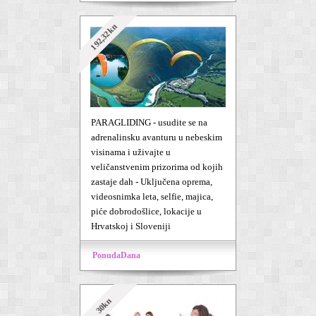
192,32kn
PARAGLIDING - usudite se na
adrenalinsku avanturu u nebeskim
visinama i uživajte u
veličanstvenim prizorima od kojih
zastaje dah - Uključena oprema,
videosnimka leta, selfie, majica,
piće dobrodošlice, lokacije u
Hrvatskoj i Sloveniji
PonudaDana
30kn