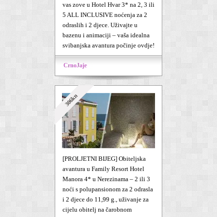
vas zove u Hotel Hvar 3* na 2, 3 ili
5 ALL INCLUSIVE noćenja za 2
odraslih i 2 djece. Uživajte u
bazenu i animaciji – vaša idealna
svibanjska avantura počinje ovdje!
CrnoJaje
306kn
[PROLJETNI BIJEG] Obiteljska
avantura u Family Resort Hotel
Manora 4* u Nerezinama – 2 ili 3
noći s polupansionom za 2 odrasla
i 2 djece do 11,99 g., uživanje za
cijelu obitelj na čarobnom