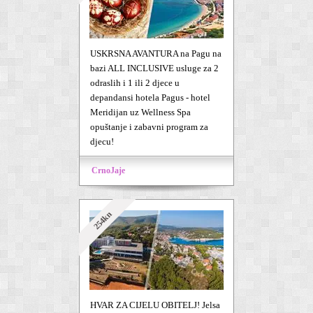
USKRSNA AVANTURA na Pagu na
bazi ALL INCLUSIVE usluge za 2
odraslih i 1 ili 2 djece u
depandansi hotela Pagus - hotel
Meridijan uz Wellness Spa
opuštanje i zabavni program za
djecu!
CrnoJaje
254kn
HVAR ZA CIJELU OBITELJ! Jelsa