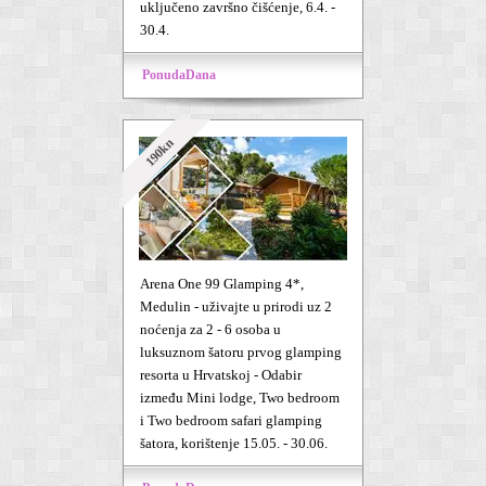
uključeno završno čišćenje, 6.4. -
30.4.
PonudaDana
190kn
Arena One 99 Glamping 4*,
Medulin - uživajte u prirodi uz 2
noćenja za 2 - 6 osoba u
luksuznom šatoru prvog glamping
resorta u Hrvatskoj - Odabir
između Mini lodge, Two bedroom
i Two bedroom safari glamping
šatora, korištenje 15.05. - 30.06.