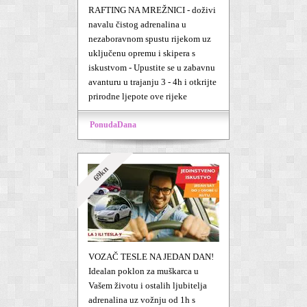
RAFTING NA MREŽNICI - doživi
navalu čistog adrenalina u
nezaboravnom spustu rijekom uz
uključenu opremu i skipera s
iskustvom - Upustite se u zabavnu
avanturu u trajanju 3 - 4h i otkrijte
prirodne ljepote ove rijeke
PonudaDana
69kn
VOZAČ TESLE NA JEDAN DAN!
Idealan poklon za muškarca u
Vašem životu i ostalih ljubitelja
adrenalina uz vožnju od 1h s