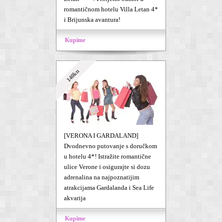
romantičnom hotelu Villa Letan 4*
i Brijunska avantura!
Kupime
140kn
[VERONA I GARDALAND]
Dvodnevno putovanje s doručkom
u hotelu 4*! Istražite romantične
ulice Verone i osigurajte si dozu
adrenalina na najpoznatijim
atrakcijama Gardalanda i Sea Life
akvarija
Kupime