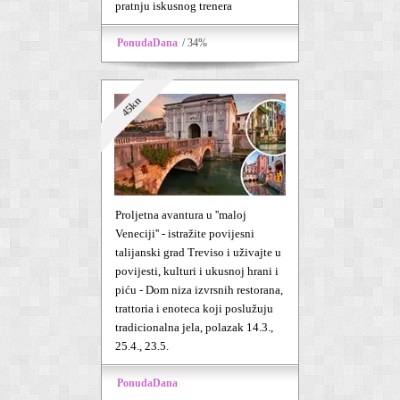
pratnju iskusnog trenera
PonudaDana
/ 34%
45kn
Proljetna avantura u ''maloj
Veneciji'' - istražite povijesni
talijanski grad Treviso i uživajte u
povijesti, kulturi i ukusnoj hrani i
piću - Dom niza izvrsnih restorana,
trattoria i enoteca koji poslužuju
tradicionalna jela, polazak 14.3.,
25.4., 23.5.
PonudaDana