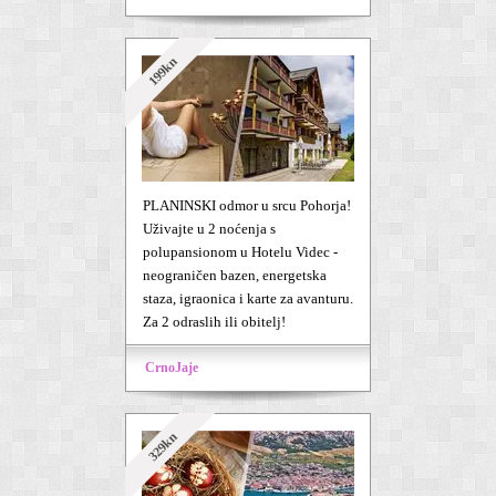
199kn
PLANINSKI odmor u srcu Pohorja!
Uživajte u 2 noćenja s
polupansionom u Hotelu Videc -
neograničen bazen, energetska
staza, igraonica i karte za avanturu.
Za 2 odraslih ili obitelj!
CrnoJaje
329kn