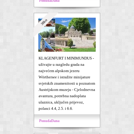
PonudaDana
38kn
KLAGENFURT I MINIMUNDUS -
uživajte u razgledu grada na
najvećem alpskom jezeru
Wörthersee i istražite minijature
svjetskih znamenitosti u poznatom
Austrijskom muzeju - Cjelodnevna
avantura, potrebna nadoplata
ulaznica, uključen prijevoz,
polasci 4.4, 2.5. i 6.6.
PonudaDana