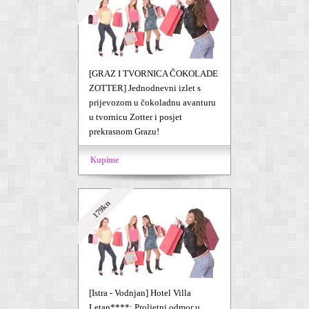
[GRAZ I TVORNICA ČOKOLADE
ZOTTER] Jednodnevni izlet s
prijevozom u čokoladnu avanturu
u tvornicu Zotter i posjet
prekrasnom Grazu!
Kupime
179kn
[Istra - Vodnjan] Hotel Villa
Letan****: Proljetni odmor u