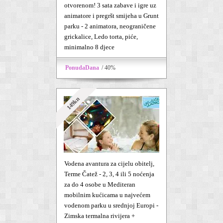
otvorenom! 3 sata zabave i igre uz
animatore i pregršt smijeha u Grunt
parku - 2 animatora, neograničene
grickalice, Ledo torta, piće,
minimalno 8 djece
PonudaDana
/ 40%
149kn
Vodena avantura za cijelu obitelj,
Terme Čatež - 2, 3, 4 ili 5 noćenja
za do 4 osobe u Mediteran
mobilnim kućicama u najvećem
vodenom parku u srednjoj Europi -
Zimska termalna rivijera +