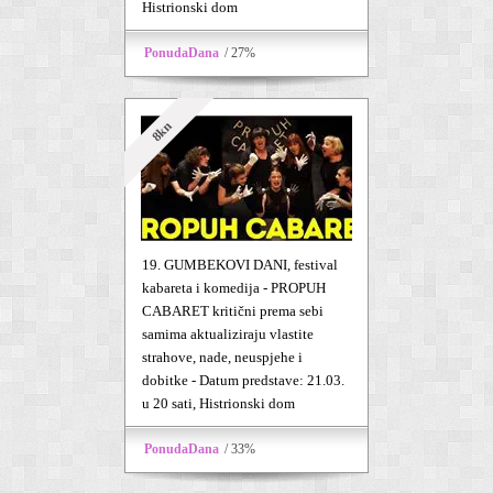
Histrionski dom
PonudaDana
/ 27%
8kn
19. GUMBEKOVI DANI, festival
kabareta i komedija - PROPUH
CABARET kritični prema sebi
samima aktualiziraju vlastite
strahove, nade, neuspjehe i
dobitke - Datum predstave: 21.03.
u 20 sati, Histrionski dom
PonudaDana
/ 33%