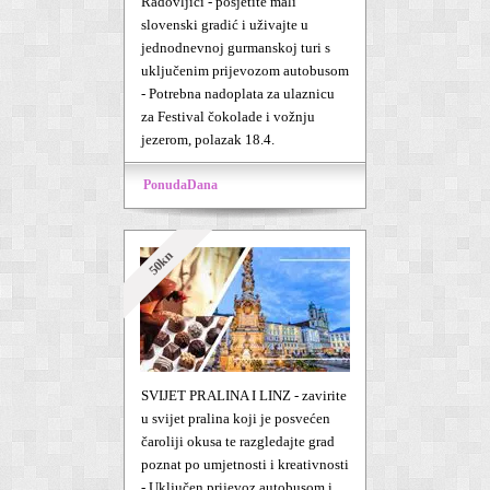
Radovljici - posjetite mali
slovenski gradić i uživajte u
jednodnevnoj gurmanskoj turi s
uključenim prijevozom autobusom
- Potrebna nadoplata za ulaznicu
za Festival čokolade i vožnju
jezerom, polazak 18.4.
PonudaDana
50kn
SVIJET PRALINA I LINZ - zavirite
u svijet pralina koji je posvećen
čaroliji okusa te razgledajte grad
poznat po umjetnosti i kreativnosti
- Uključen prijevoz autobusom i