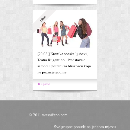
10kn
[29.03.] Kronika seoske ljubavi,
Teatra Rugantino - Predstava o
samoći i potrebi za bliskošću koja
ne poznaje godine!
Kupime
© 2011 svesniženo.com
Sve grupne ponude na jednom mjestu