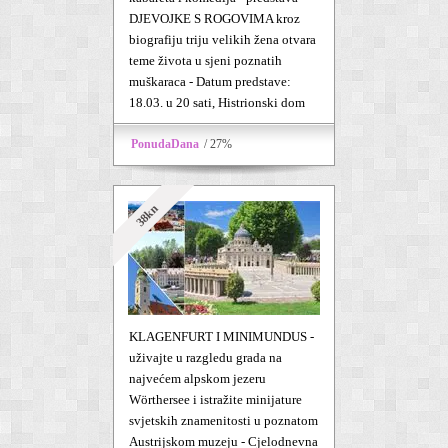
DJEVOJKE S ROGOVIMA kroz
biografiju triju velikih žena otvara
teme života u sjeni poznatih
muškaraca - Datum predstave:
18.03. u 20 sati, Histrionski dom
PonudaDana
/ 27%
38kn
KLAGENFURT I MINIMUNDUS -
uživajte u razgledu grada na
najvećem alpskom jezeru
Wörthersee i istražite minijature
svjetskih znamenitosti u poznatom
Austrijskom muzeju - Cjelodnevna