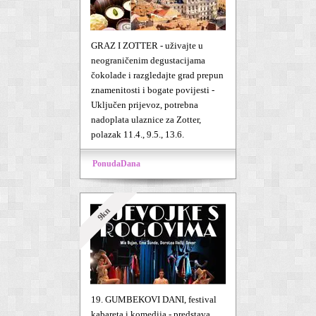
GRAZ I ZOTTER - uživajte u
neograničenim degustacijama
čokolade i razgledajte grad prepun
znamenitosti i bogate povijesti -
Uključen prijevoz, potrebna
nadoplata ulaznice za Zotter,
polazak 11.4., 9.5., 13.6.
PonudaDana
9kn
19. GUMBEKOVI DANI, festival
kabareta i komedija - predstava