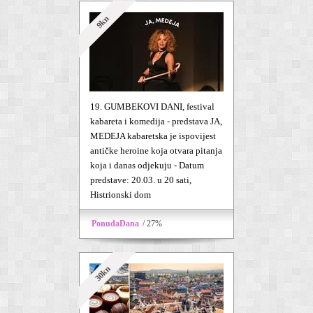
9kn
19. GUMBEKOVI DANI, festival
kabareta i komedija - predstava JA,
MEDEJA kabaretska je ispovijest
antičke heroine koja otvara pitanja
koja i danas odjekuju - Datum
predstave: 20.03. u 20 sati,
Histrionski dom
PonudaDana
/ 27%
30kn