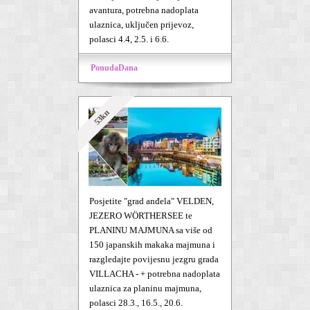
avantura, potrebna nadoplata
ulaznica, uključen prijevoz,
polasci 4.4, 2.5. i 6.6.
PonudaDana
53kn
Posjetite "grad anđela" VELDEN,
JEZERO WÖRTHERSEE te
PLANINU MAJMUNA sa više od
150 japanskih makaka majmuna i
razgledajte povijesnu jezgru grada
VILLACHA - + potrebna nadoplata
ulaznica za planinu majmuna,
polasci 28.3., 16.5., 20.6.