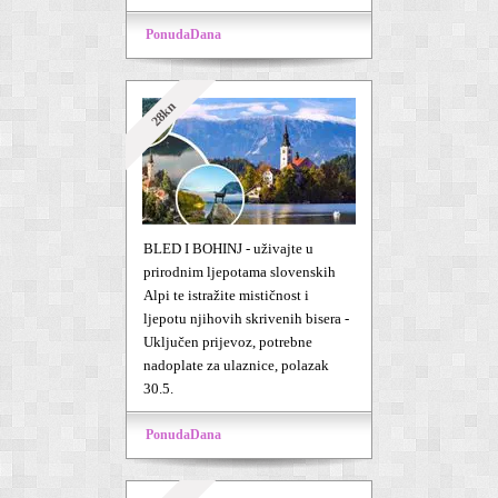
PonudaDana
28kn
BLED I BOHINJ - uživajte u
prirodnim ljepotama slovenskih
Alpi te istražite mističnost i
ljepotu njihovih skrivenih bisera -
Uključen prijevoz, potrebne
nadoplate za ulaznice, polazak
30.5.
PonudaDana