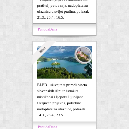
pratitelj putovanja, nadoplata za
ulaznicu u svijet pralina, polazak
21.3., 25.4., 16.5.
PonudaDana
28kn
BLED - uživajte u prirodi bisera
slovenskih Alpi te istražite
mističnosi i ljepotu Ljubljane -
Uključen prijevoz, potrebne
nadoplate za ulaznice, polazak
14.3., 25.4., 23.5.
PonudaDana