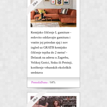
25kn
Kemijsko čišćenje L garniture -
redovito održavajte garnituru i
vratite joj prirodan sjaj i nov
izgled uz GRATIS kemijsko
čišćenje tepiha do 2 metra! -
Dolazak na adresu u Zagrebu,
Velikoj Gorici, Sisku ili Petrinji,
korištenje vrhunskih ekoloških
sredstava
PonudaDana
/ 64%
10kn